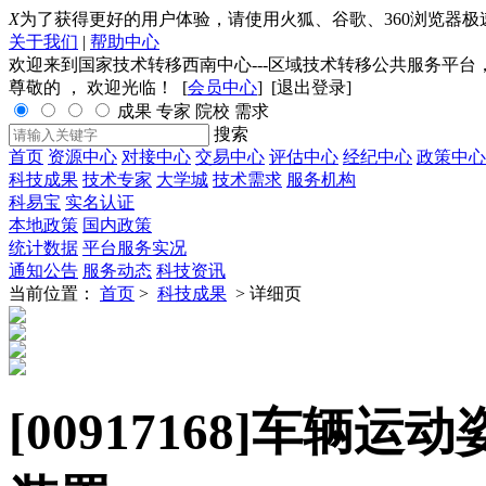
X
为了获得更好的用户体验，请使用火狐、谷歌、360浏览器极
关于我们
|
帮助中心
欢迎来到国家技术转移西南中心---区域技术转移公共服务平台
尊敬的
， 欢迎光临！ [
会员中心
] [
退出登录
]
成果
专家
院校
需求
搜索
首页
资源中心
对接中心
交易中心
评估中心
经纪中心
政策中心
科技成果
技术专家
大学城
技术需求
服务机构
科易宝
实名认证
本地政策
国内政策
统计数据
平台服务实况
通知公告
服务动态
科技资讯
当前位置：
首页
>
科技成果
> 详细页
[00917168]
车辆运动