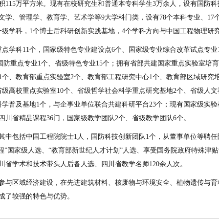
面积115万平方米。现有在校研究生和普通本专科学生3万余人，设有国防科
文学、管理学、教育学、艺术学等9大学科门类，设有78个本科专业、17
一级学科，1个博士后科研创新实践基地，4个学科方向与中国工程物理研
重点学科11个，国家级特色专业建设点6个、国家级专业综合改革试点专业
、国防重点专业1个、省级特色专业15个；拥有省部共建国家重点实验室培
1个、教育部重点实验室2个、教育部工程研究中心1个、教育部区域研究培
省级高校重点实验室10个、省级哲学社会科学重点研究基地2个、省级人文
科学普及基地1个，与企事业单位联合共建科研平台23个；现有国家级实验
四川省精品课程36门，国家级教学团队2个、省级教学团队6个。
其中包括中国工程院院士1人，国防科技创新团队1个，从董事单位等聘任院
工程”国家级人选、“教育部新世纪人才计划”人选、享受国务院政府特殊津
川省学术和技术带头人后备人选、四川省教学名师120余人次。
参与区域经济建设，在先进建筑材料、核废物与环境安全、植物遗传与育
成了较强的特色与优势。