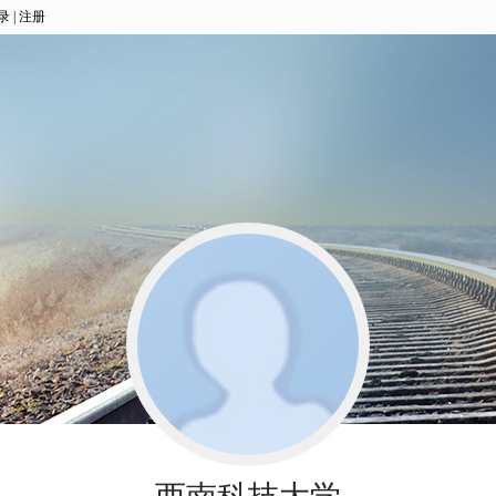
录
|
注册